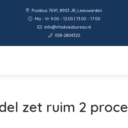
Postbus 7691, 8903 JR, Leeuwarden
Ma - Vr 9:00 - 12:00 | 13:00 - 17:00
info@nfadviesbureau.nl
058-2804320
del zet ruim 2 proc