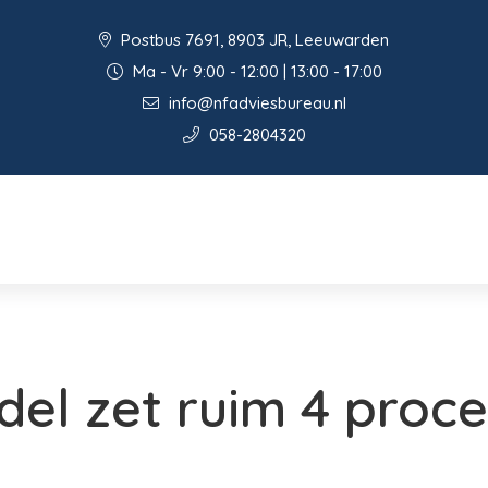
Postbus 7691, 8903 JR, Leeuwarden
Ma - Vr 9:00 - 12:00 | 13:00 - 17:00
info@nfadviesbureau.nl
058-2804320
del zet ruim 4 proc