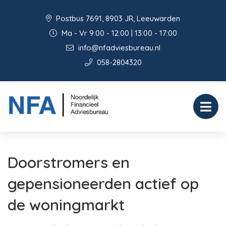
Postbus 7691, 8903 JR, Leeuwarden
Ma - Vr 9:00 - 12:00 | 13:00 - 17:00
info@nfadviesbureau.nl
058-2804320
Doorstromers en
gepensioneerden actief op
de woningmarkt