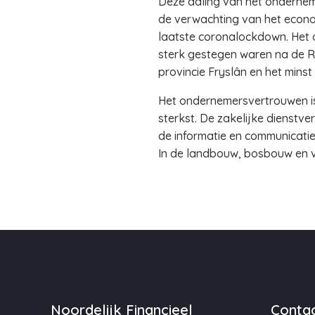
Deze daling van het ondernem
de verwachting van het econom
laatste coronalockdown. Het o
sterk gestegen waren na de Ru
provincie Fryslân en het minst 
Het ondernemersvertrouwen is 
sterkst. De zakelijke dienstve
de informatie en communicatie
In de landbouw, bosbouw en vi
Noordelijk Financieel
Contac