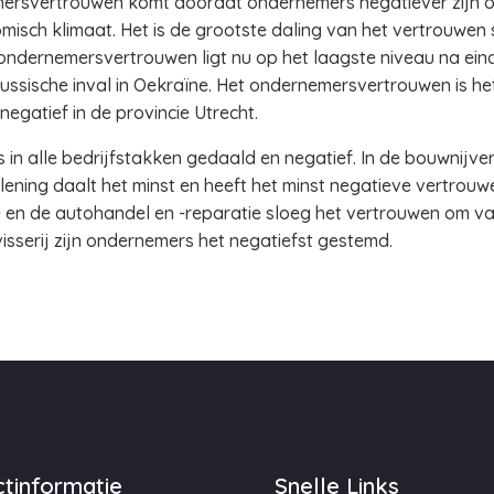
ersvertrouwen komt doordat ondernemers negatiever zijn ov
isch klimaat. Het is de grootste daling van het vertrouwen s
ndernemersvertrouwen ligt nu op het laagste niveau na eind
ssische inval in Oekraïne. Het ondernemersvertrouwen is het
negatief in de provincie Utrecht.
in alle bedrijfstakken gedaald en negatief. In de bouwnijve
rlening daalt het minst en heeft het minst negatieve vertrouwe
 en de autohandel en -reparatie sloeg het vertrouwen om van 
sserij zijn ondernemers het negatiefst gestemd.
tinformatie
Snelle Links