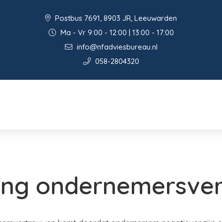
Postbus 7691, 8903 JR, Leeuwarden
Ma - Vr 9:00 - 12:00 | 13:00 - 17:00
info@nfadviesbureau.nl
058-2804320
ling ondernemersve