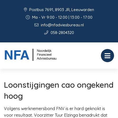
Postbus 7691, 8903 JR, Leeuwarden
Ma - Vr 9:00 - 12:00 | 13:00 - 17:00
info@nfadviesbureau.nl
058-2804320
Loonstijgingen cao ongekend
hoog
Volgens werknemersbond FNV is er hard geknokt is
voor resultaat. Voorzitter Tuur Elzinga benadrukt dat