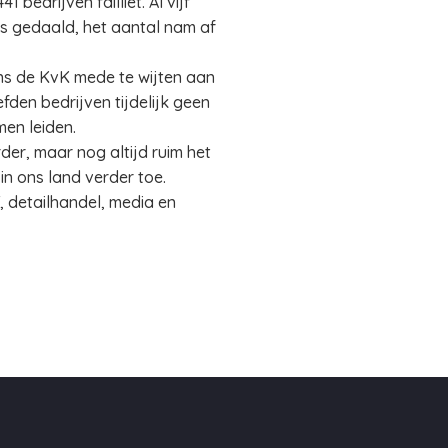
bedrijven failliet. Al vijf
 is gedaald, het aantal nam af
ens de KvK mede te wijten aan
en bedrijven tijdelijk geen
men leiden.
der, maar nog altijd ruim het
n ons land verder toe.
T, detailhandel, media en