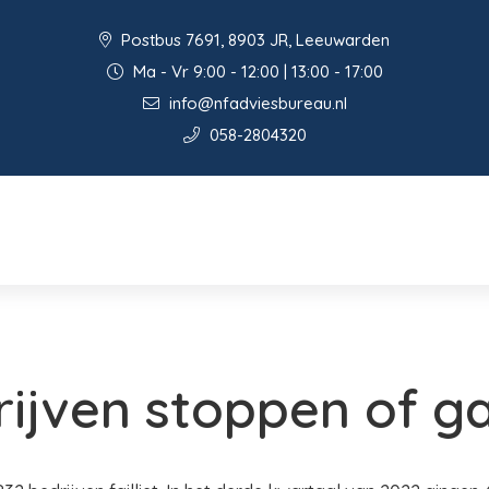
Postbus 7691, 8903 JR, Leeuwarden
Ma - Vr 9:00 - 12:00 | 13:00 - 17:00
info@nfadviesbureau.nl
058-2804320
ijven stoppen of gaa