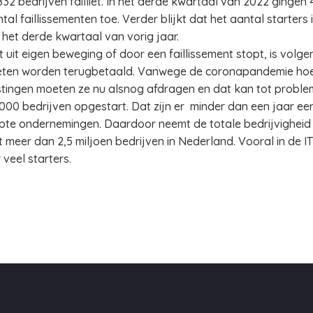
2 bedrijven failliet. In het derde kwartaal van 2022 gingen 441 
tal faillissementen toe. Verder blijkt dat het aantal starters
het derde kwartaal van vorig jaar.
 uit eigen beweging of door een faillissement stopt, is volg
ten worden terugbetaald. Vanwege de coronapandemie hoefd
astingen moeten ze nu alsnog afdragen en dat kan tot proble
000 bedrijven opgestart. Dat zijn er minder dan een jaar eer
te ondernemingen. Daardoor neemt de totale bedrijvigheid i
st meer dan 2,5 miljoen bedrijven in Nederland. Vooral in de I
 veel starters.