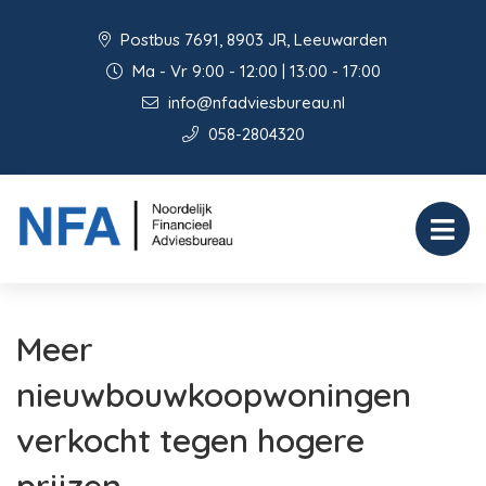
Postbus 7691, 8903 JR, Leeuwarden
Ma - Vr 9:00 - 12:00 | 13:00 - 17:00
info@nfadviesbureau.nl
058-2804320
Meer
nieuwbouwkoopwoningen
verkocht tegen hogere