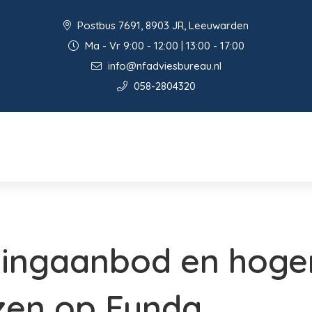
Postbus 7691, 8903 JR, Leeuwarden
Ma - Vr 9:00 - 12:00 | 13:00 - 17:00
info@nfadviesbureau.nl
058-2804320
ingaanbod en hoge
zen op Funda