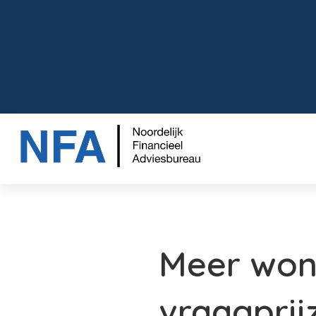
Meer won
vraagprij