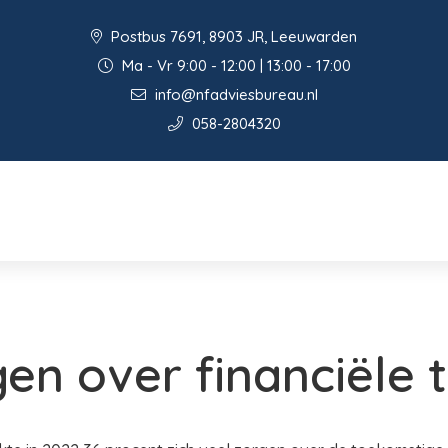
Postbus 7691, 8903 JR, Leeuwarden
Ma - Vr 9:00 - 12:00 | 13:00 - 17:00
info@nfadviesbureau.nl
058-2804320
en over financiële