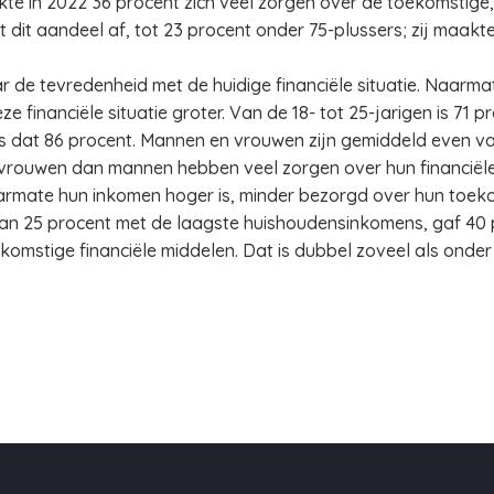
te in 2022 36 procent zich veel zorgen over de toekomstige, f
 dit aandeel af, tot 23 procent onder 75-plussers; zij maakt
r de tevredenheid met de huidige financiële situatie. Naar
ze financiële situatie groter. Van de 18- tot 25-jarigen is 71
 is dat 86 procent. Mannen en vrouwen zijn gemiddeld even v
r vrouwen dan mannen hebben veel zorgen over hun financiël
armate hun inkomen hoger is, minder bezorgd over hun toekom
an 25 procent met de laagste huishoudensinkomens, gaf 40 p
omstige financiële middelen. Dat is dubbel zoveel als onde