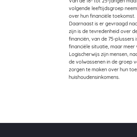
Van de 18- tot 25-jarigen maak
volgende leeftijdsgroep neemt
over hun financiële toekomst.
Daarnaast is er gevraagd naa
zijn is de tevredenheid over de
financiën, van de 75-plussers
financiële situatie, maar mee
Logischerwijs zijn mensen, na
de volwassenen in de groep v
zorgen te maken over hun toek
huishoudensinkomens.