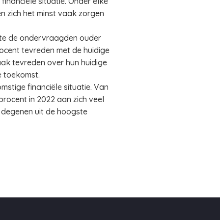
inanciële situatie. Onder elke
en zich het minst vaak zorgen
mate de ondervraagden ouder
 procent tevreden met de huidige
aak tevreden over hun huidige
e toekomst.
stige financiële situatie. Van
rocent in 2022 aan zich veel
r degenen uit de hoogste