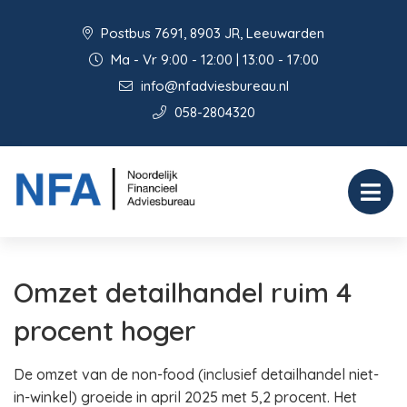
Postbus 7691, 8903 JR, Leeuwarden
Ma - Vr 9:00 - 12:00 | 13:00 - 17:00
info@nfadviesbureau.nl
058-2804320
Omzet detailhandel ruim 4
procent hoger
De omzet van de non-food (inclusief detailhandel niet-
in-winkel) groeide in april 2025 met 5,2 procent. Het