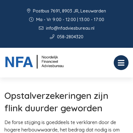
Postbus 7691, 8903 JR, Leeuwarden
Ma - Vr 9:00 - 12:00 | 13:00 - 17:00
info@nfadviesbureau.nl
058-2804320
Opstalverzekeringen zijn
flink duurder geworden
De forse stijging is goeddeels te verklaren door de
hogere herbouwwaarde, het bedrag dat nodig is om