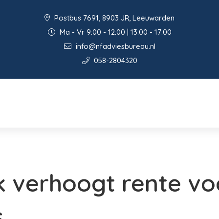
Postbus 7691, 8903 JR, Leeuwarden
Ma - Vr 9:00 - 12:00 | 13:00 - 17:00
info@nfadviesbureau.nl
058-2804320
 verhoogt rente vo
s