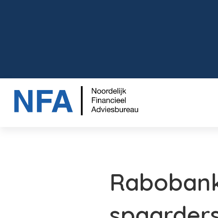
Rabobank
spaarder