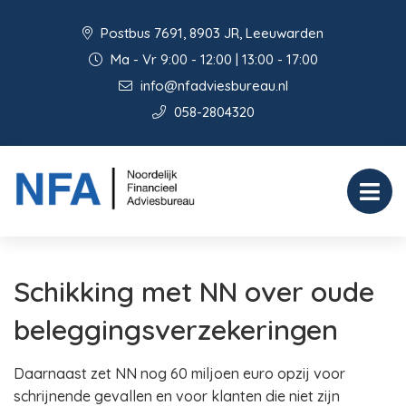
Postbus 7691, 8903 JR, Leeuwarden
Ma - Vr 9:00 - 12:00 | 13:00 - 17:00
info@nfadviesbureau.nl
058-2804320
Schikking met NN over oude
beleggingsverzekeringen
Daarnaast zet NN nog 60 miljoen euro opzij voor
schrijnende gevallen en voor klanten die niet zijn