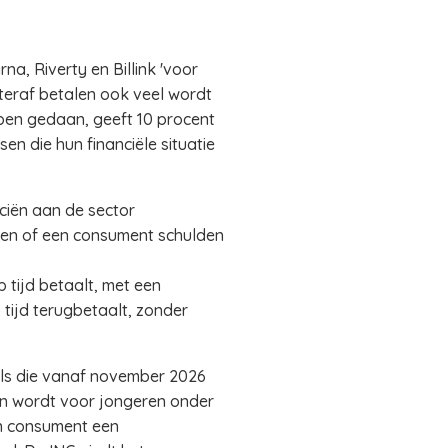
a, Riverty en Billink 'voor
teraf betalen ook veel wordt
ben gedaan, geeft 10 procent
n die hun financiële situatie
nciën aan de sector
eren of een consument schulden
tijd betaalt, met een
 tijd terugbetaalt, zonder
els die vanaf november 2026
en wordt voor jongeren onder
en consument een