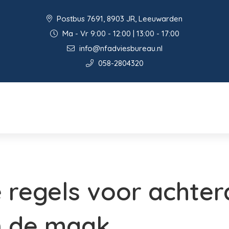
Postbus 7691, 8903 JR, Leeuwarden
Ma - Vr 9:00 - 12:00 | 13:00 - 17:00
info@nfadviesbureau.nl
058-2804320
 regels voor achter
n de maak