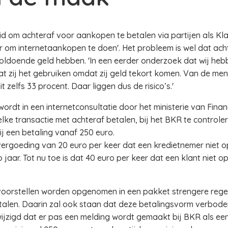
 om achteraf voor aankopen te betalen via partijen als Klarn
r om internetaankopen te doen'. Het probleem is wel dat ach
oldoende geld hebben. 'In een eerder onderzoek dat wij heb
zij het gebruiken omdat zij geld tekort komen. Van de mense
it zelfs 33 procent. Daar liggen dus de risico’s.'
ordt in een internetconsultatie door het ministerie van Fina
lke transactie met achteraf betalen, bij het BKR te control
ij een betaling vanaf 250 euro.
goeding van 20 euro per keer dat een kredietnemer niet op 
jaar. Tot nu toe is dat 40 euro per keer dat een klant niet op
 voorstellen worden opgenomen in een pakket strengere reg
talen. Daarin zal ook staan dat deze betalingsvorm verbod
gewijzigd dat er pas een melding wordt gemaakt bij BKR als e