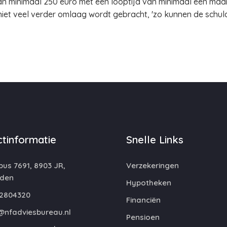
n minimaal 250 euro met een looptijd van minimaal een maan
niet veel verder omlaag wordt gebracht, 'zo kunnen de schu
tinformatie
Snelle Links
us 7691, 8903 JR,
Verzekeringen
den
Hypotheken
2804320
Financiën
@nfadviesbureau.nl
Pensioen