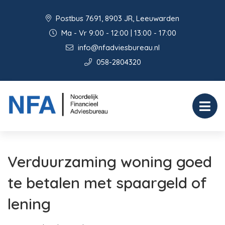
Postbus 7691, 8903 JR, Leeuwarden
Ma - Vr 9:00 - 12:00 | 13:00 - 17:00
info@nfadviesbureau.nl
058-2804320
Verduurzaming woning goed
te betalen met spaargeld of
lening