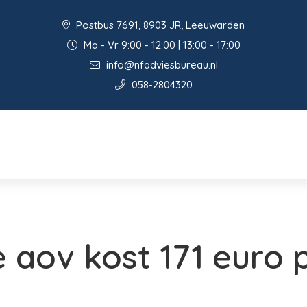
Postbus 7691, 8903 JR, Leeuwarden
Ma - Vr 9:00 - 12:00 | 13:00 - 17:00
info@nfadviesbureau.nl
058-2804320
e aov kost 171 euro 