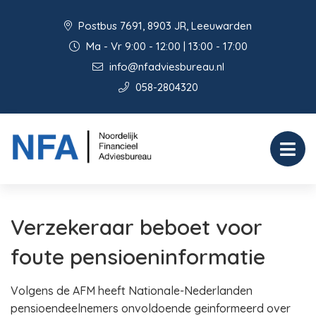
Postbus 7691, 8903 JR, Leeuwarden
Ma - Vr 9:00 - 12:00 | 13:00 - 17:00
info@nfadviesbureau.nl
058-2804320
Verzekeraar beboet voor
foute pensioeninformatie
Volgens de AFM heeft Nationale-Nederlanden
pensioendeelnemers onvoldoende geinformeerd over