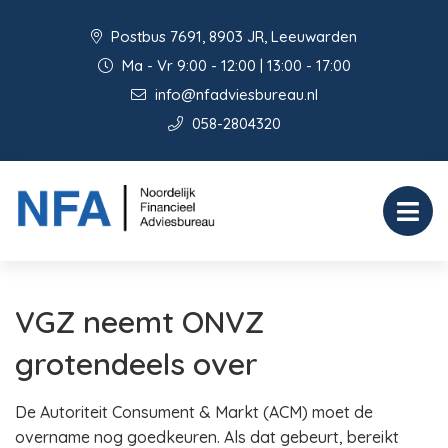
Postbus 7691, 8903 JR, Leeuwarden
Ma - Vr 9:00 - 12:00 | 13:00 - 17:00
info@nfadviesbureau.nl
058-2804320
VGZ neemt ONVZ
grotendeels over
De Autoriteit Consument & Markt (ACM) moet de
overname nog goedkeuren. Als dat gebeurt, bereikt