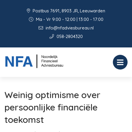
Postbus 7691, 8903 JR, Leeuwarden
Ma - Vr 9:00 - 12:00 | 13:00 - 17:00
info@nfadviesbureau.nl
058-2804320
Weinig optimisme over
persoonlijke financiële
toekomst