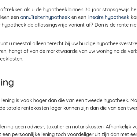
ftrekken als u de hypotheek binnen 30 jaar stapsgewijs hel
lleen een
annuïteitenhypotheek
en een
lineaire hypotheek
kom
 hypotheek de aflossingsvrije variant af? Dan is de rente niet
t u meestal alleen terecht bij uw huidige hypotheekverstre
ven, hangt af van de marktwaarde van uw woning na de ver
eeklasten.
ning
 lening is vaak hoger dan die van een tweede hypotheek. Maa
 de totale rentekosten lager kunnen zijn dan die van een t
 lening geen advies-, taxatie- en notariskosten. Afhankelijk 
een persoonlijke lening toch voordeliger uit zijn dan met e