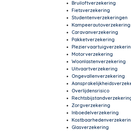
Bruiloftverzekering
Fietsverzekering
Studentenverzekeringen
Kampeerautoverzekering
Caravanverzekering
Pakketverzekering
Pleziervaartuigverzekeri
Motorverzekering
Woonlastenverzekering
Uitvaartverzekering
Ongevallenverzekering
Aansprakelijkheidsverzek
Overlijdensrisico
Rechtsbijstandverzekerin
Zorgverzekering
Inboedelverzekering
Kostbaarhedenverzekeri
Glasverzekering